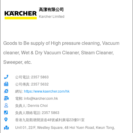
高潔有限公司
Karcher Limited
Goods to Be supply of High pressure cleaning, Vacuum
cleaner, Wet & Dry Vacuum Cleaner, Steam Cleaner,
Sweeper, etc.
公司電話: 2357 5863
公司傳真: 2357 5632
網址:
https://www.kaercher.com/hk
電郵: info@karcher.com.hk
負責人: Dennis Choi
負責人聯絡電話: 2357 5863
香港九龍觀塘開源道48號威利廣場22樓01室
Unit 01, 22/F, Westley Square, 48 Hoi Yuen Road, Kwun Tong,